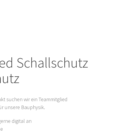
ed Schallschutz
utz
t suchen wir ein Teammitglied
ür unsere Bauphysik.
erne digital an
de